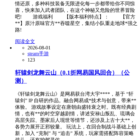
情还原，多种科技装备无限进化每一步都带给你不同惊
喜，快来加入武者团队，在这个神秘又危险的世界冒险
吧! 游戏福利 【版本福利特点】： 【官方
**】原汁原味官方**吞噬星空，集结小队重走地球*强之
路!
阅读全文
2026-08-01
steam手游
123
轩辕剑龙舞云山（0.1折网易国风回合）（公
测）
《轩辕剑龙舞云山》是网易获台湾大宇****，基于 “轩
辕剑” IP 自研的作品。融合网易成*技术与创意，带来**
体验。 游戏故事设定在唐朝由盛转衰之时。既有经典剧
情，也有**的时空穿越剧情，讲述安禄山叛乱、琉璃会
高层失踪、墨家后人现世等情节，还涉及上古十大**，
各势力展开正邪较量。 玩法上，在回合制战斗基础上创
新，加入 “克制” 与 “追击” 系统，玩家需搭配阵容策略
战斗，还有护驾灵佑