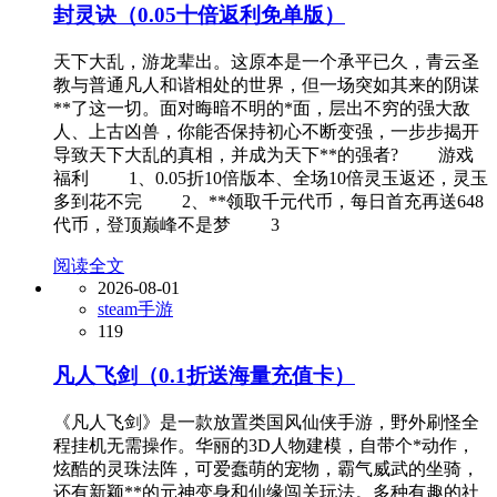
封灵诀（0.05十倍返利免单版）
天下大乱，游龙辈出。这原本是一个承平已久，青云圣
教与普通凡人和谐相处的世界，但一场突如其来的阴谋
**了这一切。面对晦暗不明的*面，层出不穷的强大敌
人、上古凶兽，你能否保持初心不断变强，一步步揭开
导致天下大乱的真相，并成为天下**的强者? 游戏
福利 1、0.05折10倍版本、全场10倍灵玉返还，灵玉
多到花不完 2、**领取千元代币，每日首充再送648
代币，登顶巅峰不是梦 3
阅读全文
2026-08-01
steam手游
119
凡人飞剑（0.1折送海量充值卡）
《凡人飞剑》是一款放置类国风仙侠手游，野外刷怪全
程挂机无需操作。华丽的3D人物建模，自带个*动作，
炫酷的灵珠法阵，可爱蠢萌的宠物，霸气威武的坐骑，
还有新颖**的元神变身和仙缘闯关玩法。多种有趣的社