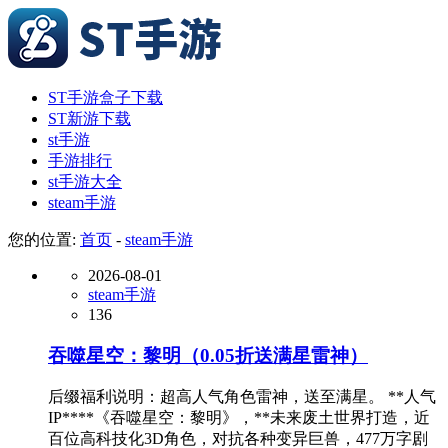
ST手游盒子下载
ST新游下载
st手游
手游排行
st手游大全
steam手游
您的位置:
首页
-
steam手游
2026-08-01
steam手游
136
吞噬星空：黎明（0.05折送满星雷神）
后缀福利说明：超高人气角色雷神，送至满星。 **人气
IP****《吞噬星空：黎明》，**未来废土世界打造，近
百位高科技化3D角色，对抗各种变异巨兽，477万字剧